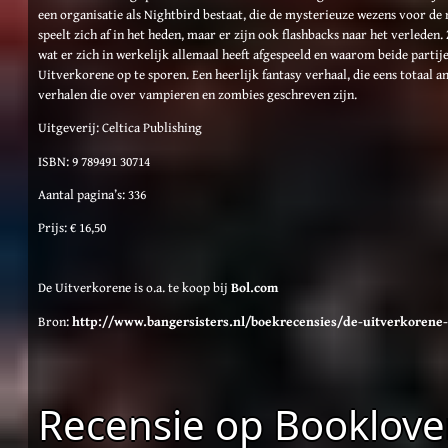
een organisatie als Nightbird bestaat, die de mysterieuze wezens voor d
speelt zich af in het heden, maar er zijn ook flashbacks naar het verleden.
wat er zich in werkelijk allemaal heeft afgespeeld en waarom beide partij
Uitverkorene op te sporen. Een heerlijk fantasy verhaal, die eens totaal an
verhalen die over vampieren en zombies geschreven zijn.
Uitgeverij: Celtica Publishing
ISBN: 9 789491 30714
Aantal pagina’s: 336
Prijs: € 16,50
De Uitverkorene is o.a. te koop bij
Bol.com
Bron:
http://www.bangersisters.nl/boekrecensies/de-uitverkorene-
Recensie op Booklove