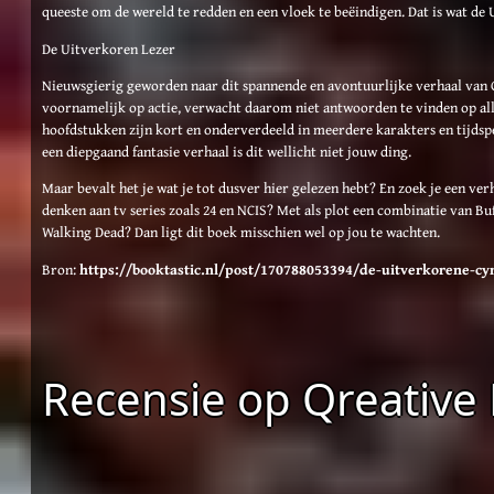
queeste om de wereld te redden en een vloek te beëindigen. Dat is wat de 
De Uitverkoren Lezer
Nieuwsgierig geworden naar dit spannende en avontuurlijke verhaal van C
voornamelijk op actie, verwacht daarom niet antwoorden te vinden op alle
hoofdstukken zijn kort en onderverdeeld in meerdere karakters en tijdspe
een diepgaand fantasie verhaal is dit wellicht niet jouw ding.
Maar bevalt het je wat je tot dusver hier gelezen hebt? En zoek je een ver
denken aan tv series zoals 24 en NCIS? Met als plot een combinatie van B
Walking Dead? Dan ligt dit boek misschien wel op jou te wachten.
Bron:
https://booktastic.nl/post/170788053394/de-uitverkorene-cy
Recensie op Qreative