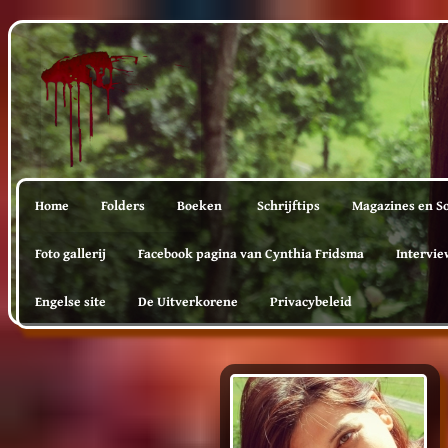
Home
Folders
Boeken
Schrijftips
Magazines en So
Foto gallerij
Facebook pagina van Cynthia Fridsma
Intervie
Engelse site
De Uitverkorene
Privacybeleid