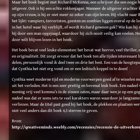
Maar het boek begint met Richard McKenna, een schrijver die een oogje h
uitgever. Ook is hij een echte rokkenjager. Wanneer de uitgever erachter
op zijn vrouw, is hij er niet meer zo zeker van zijn leven. Hij vlucht naar
het lijkt: vampiers, terroristen, geesten en zombies liggen overal op de 
in het hotel waar hij verblijft, of wordt Richard gewoon gek? Wie kan hi
hij door een man opgejaagd, waardoor hij zich nooit veilig kan voelen. He
door wilt blijven lezen in het boek.
Het boek bevat veel leuke elementen: het bevat wat horror, veel thriller, 
en originaliteit. Dit zorgt ervoor dat het boek ten alle tijden interessant b
delen, persoonlijk vond ik deel twee en drie het best. Een van de hoogtepu
dat Cynthia het niet erg vond om er een lesbisch koppel in te doen!
Cynthia weet moderne tijd en moderne voorwerpen goed af te wisselen m
uit het verleden. Het is een zeer prettig en bovenal leuk boek. Een nadeel
mening vrij veel komma’s in de zinnen zaten, maar daar wen je op een g
nadeel was dat er soms iets te veel karakters waren waardoor je langzam
verliezen. Maar de titel past goed bij het boek, de plekken en plaatsen w
niet veel anders dan dit boek 4,5 sterren te geven.
Bron:
http://qreativeminds.weebly.com/recensies/recensie-de-uitverkor