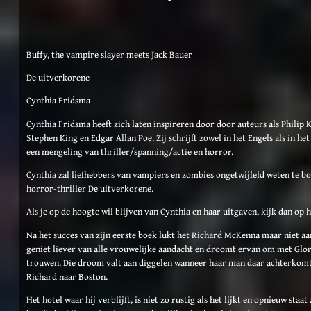
Buffy, the vampire slayer meets Jack Bauer
De uitverkorene
Cynthia Fridsma
Cynthia Fridsma heeft zich laten inspireren door door auteurs als Philip K
Stephen King en Edgar Allan Poe. Zij schrijft zowel in het Engels als in he
een mengeling van thriller/spanning/actie en horror.
Cynthia zal liefhebbers van vampiers en zombies ongetwijfeld weten te b
horror-thriller De uitverkorene.
Als je op de hoogte wil blijven van Cynthia en haar uitgaven, kijk dan op 
Na het succes van zijn eerste boek lukt het Richard McKenna maar niet aa
geniet liever van alle vrouwelijke aandacht en droomt ervan om met Glory
trouwen. Die droom valt aan diggelen wanneer haar man daar achterkomt
Richard naar Boston.
Het hotel waar hij verblijft, is niet zo rustig als het lijkt en opnieuw staat