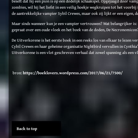
beseft dat hij een pion is op een dodelijk schaakspel. Opgejaagd door vamp
zombies, wil hij het liefst in een veilig hoekje wegkruipen tot het voorbij 
de aantrekkelijke vampier Sybil Crewes, maar ook zij lijkt er een eigen, 
Maar sinds wanneer kun je een vampier vertrouwen? Wat belangrijker is: za
gepraat over een oude vloek en het boek van de doden, De Necronomicon
De Uitverkorene is het eerste boek in een reeks los van elkaar te lezen v
Cybil Crewes en haar geheime organisatie Nightbird vervullen in Cynthia’
Uitverkorene is een vlot geschreven verhaal dat zowel spanning als een v
bron:
https://boeklovers.wordpress.com/2017/06/21/7500/
Back to top