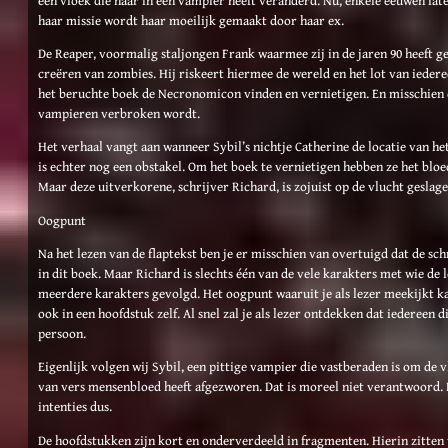
haar missie wordt haar moeilijk gemaakt door haar ex.
De Reaper, voormalig staljongen Frank waarmee zij in de jaren 90 heeft ge
creëren van zombies. Hij riskeert hiermee de wereld en het lot van iede
het beruchte boek de Necronomicon vinden en vernietigen. En misschien d
vampieren verbroken wordt.
Het verhaal vangt aan wanneer Sybil’s nichtje Catherine de locatie van he
is echter nog een obstakel. Om het boek te vernietigen hebben ze het blo
Maar deze uitverkorene, schrijver Richard, is zojuist op de vlucht geslage
Oogpunt
Na het lezen van de flaptekst ben je er misschien van overtuigd dat de sch
in dit boek. Maar Richard is slechts één van de vele karakters met wie de
meerdere karakters gevolgd. Het oogpunt waaruit je als lezer meekijkt k
ook in een hoofdstuk zelf. Al snel zal je als lezer ontdekken dat iedereen 
persoon.
Eigenlijk volgen wij Sybil, een pittige vampier die vastberaden is om de 
van vers mensenbloed heeft afgezworen. Dat is moreel niet verantwoord.
intenties dus.
De hoofdstukken zijn kort en onderverdeeld in fragmenten. Hierin zitten