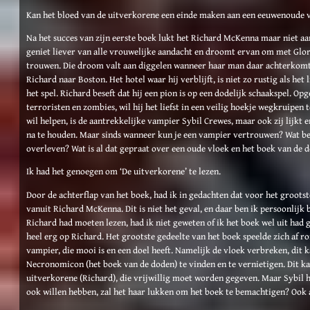
Kan het bloed van de uitverkorene een einde maken aan een eeuwenoude v
Na het succes van zijn eerste boek lukt het Richard McKenna maar niet aa
geniet liever van alle vrouwelijke aandacht en droomt ervan om met Glory
trouwen. Die droom valt aan diggelen wanneer haar man daar achterkomt
Richard naar Boston. Het hotel waar hij verblijft, is niet zo rustig als het 
het spel. Richard beseft dat hij een pion is op een dodelijk schaakspel. O
terroristen en zombies, wil hij het liefst in een veilig hoekje wegkruipen 
wil helpen, is de aantrekkelijke vampier Sybil Crewes, maar ook zij lijkt 
na te houden. Maar sinds wanneer kun je een vampier vertrouwen? Wat bela
overleven? Wat is al dat gepraat over een oude vloek en het boek van de
Ik had het genoegen om ‘De uitverkorene’ te lezen.
Door de achterflap van het boek, had ik in gedachten dat voor het grootst
vanuit Richard McKenna. Dit is niet het geval, en daar ben ik persoonlijk b
Richard had moeten lezen, had ik niet geweten of ik het boek wel uit had g
heel erg op Richard. Het grootste gedeelte van het boek speelde zich af r
vampier, die mooi is en een doel heeft. Namelijk de vloek verbreken, dit 
Necronomicon (het boek van de doden) te vinden en te vernietigen. Dit ka
uitverkorene (Richard), die vrijwillig moet worden gegeven. Maar Sybil h
ook willen hebben, zal het haar lukken om het boek te bemachtigen? Ook 