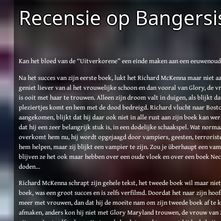
Recensie op Bangersi
Kan het bloed van de “Uitverkorene” een einde maken aan een eeuwenou
Na het succes van zijn eerste boek, lukt het Richard McKenna maar niet aa
geniet liever van al het vrouwelijke schoon en dan vooral van Glory, de v
is ooit met haar te trouwen. Alleen zijn droom valt in duigen, als blijkt d
pleziertjes komt en hem met de dood bedreigd. Richard vlucht naar Bosto
aangekomen, blijkt dat hij daar ook niet in alle rust aan zijn boek kan wer
dat hij een zeer belangrijk stuk is, in een dodelijke schaakspel. Wat norma
overkomt hem nu, hij wordt opgejaagd door vampiers, geesten, terroriste
hem helpen, maar zij blijkt een vampier te zijn. Zou je überhaupt een v
blijven ze het ook maar hebben over een oude vloek en over een boek Ne
doden…
Richard McKenna schrapt zijn gehele tekst, het tweede boek wil maar niet 
boek, was een groot succes en is zelfs verfilmd. Doordat het naar zijn hoo
meer met vrouwen, dan dat hij de moeite nam om zijn tweede boek af te kr
afmaken, anders kon hij niet met Glory Maryland trouwen, de vrouw van zi