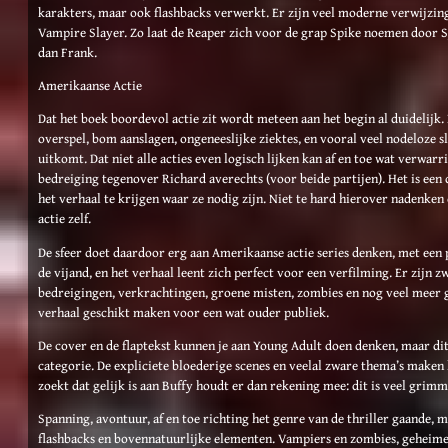
karakters, maar ook flashbacks verwerkt. Er zijn veel moderne verwijzing
Vampire Slayer. Zo laat de Reaper zich voor de grap Spike noemen door S
dan Frank.
Amerikaanse Actie
Dat het boek boordevol actie zit wordt meteen aan het begin al duidelijk.
overspel, bom aanslagen, ongeneeslijke ziektes, en vooral veel nodeloze s
uitkomt. Dat niet alle acties even logisch lijken kan af en toe wat verwar
bedreiging tegenover Richard averechts (voor beide partijen). Het is een 
het verhaal te krijgen waar ze nodig zijn. Niet te hard hierover nadenken
actie zelf.
De sfeer doet daardoor erg aan Amerikaanse actie series denken, met een 
de vijand, en het verhaal leent zich perfect voor een verfilming. Er zijn 
bedreigingen, verkrachtingen, groene misten, zombies en nog veel meer g
verhaal geschikt maken voor een wat ouder publiek.
De cover en de flaptekst kunnen je aan Young Adult doen denken, maar dit
categorie. De expliciete bloederige scenes en veelal zware thema’s maken he
zoekt dat gelijk is aan Buffy houdt er dan rekening mee: dit is veel grimm
Spanning, avontuur, af en toe richting het genre van de thriller gaande, 
flashbacks en bovennatuurlijke elementen. Vampiers en zombies, geheime