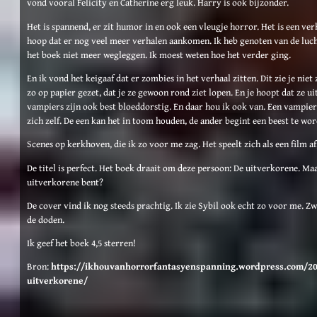
vond vooral Felicity en Catherine erg leuk. Harry is ook bijzonder.
Het is spannend, er zit humor in en ook een vleugje horror. Het is een ver
hoop dat er nog veel meer verhalen aankomen. Ik heb genoten van de lucht
het boek niet meer wegleggen. Ik moest weten hoe het verder ging.
En ik vond het keigaaf dat er zombies in het verhaal zitten. Dit zie je nie
zo op papier gezet, dat je ze gewoon rond ziet lopen. En je hoopt dat ze uit
vampiers zijn ook best bloeddorstig. En daar hou ik ook van. Een vampier
zich zelf. De een kan het in toom houden, de ander begint een beest te wor
Scenes op kerkhoven, die ik zo voor me zag. Het speelt zich als een film a
De titel is perfect. Het boek draait om deze persoon: De uitverkorene. Maar o
uitverkorene bent?
De cover vind ik nog steeds prachtig. Ik zie Sybil ook echt zo voor me. Z
de doden.
Ik geef het boek 4,5 sterren!
Bron:
https://ikhouvanhorrorfantasyenspanning.wordpress.com/20
uitverkorene/