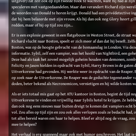
uitgever) zat zelf ook op zijn tweede boek te wachten, want hij had al zi
speculeren met vastgoedaandelen. Maar dan verandert Richard zijn wereld
de woorden van Donald te horen krijgt. Donald had een privédetective i
dat hij hem belazerde met zijn vrouw. Als hij dan ook nog Glory hoort gill
redden, maar of hij op tijd zou zijn…
Er is een explosie geweest in een flatgebouw in Weston Street, de straat w
Richard vlucht naar Boston, speelt er zich meer af dan dat hij beseft. Zel
Boston, was op de hoogte gebracht van de bomaanslag in London. Via deze
informatie. Sybil, zelf een vampier, was het hoofd van Nightbird, een geh
Deze had als taak het zoveel mogelijk geheim houden van demonen, zombie
Felicity en Jason hielden in opdracht van Sybil, Harry Brown in de gaten 
Uitverkorene had gevonden. Hij werkte weer in opdracht van de Reaper. E
op zoek naar de Uitverkorene. De Reaper was de geduchte tegenstander van
doden, beter bekend als Necronomicon, vernietigen en hij wilde kosten w
Als er iets totaal mis gaat op het ATU kantoor in Boston, begint de tijd 
Uitverkorene te vinden en vrijwillig naar Sybils hotel te krijgen. Ze heb
dan ook nog eens nieuws naar buiten dreigt te komen dat vampiers echt b
vol. Zou alles op tijd zijn en zou ook alles verlopen zoals ze bedacht had, 
tot alles bereid waren om haar te helpen. Bleef er altijd nog de vraag, zo
mee te helpen?
Het verhaal is erg spannend maar ook met humor geschreven. Het laat je tw