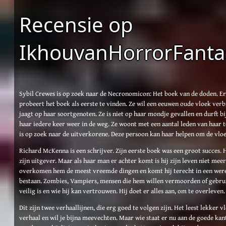
Recensie op
IkhouvanHorrorFant
Sybil Crewes is op zoek naar de Necronomicon: Het boek van de doden. Er 
probeert het boek als eerste te vinden. Ze wil een eeuwen oude vloek verb
jaagt op haar soortgenoten. Ze is niet op haar mondje gevallen en durft bi
haar iedere keer weer in de weg. Ze woont met een aantal leden van haar t
is op zoek naar de uitverkorene. Deze persoon kan haar helpen om de vloe
Richard McKenna is een schrijver. Zijn eerste boek was een groot succes. 
zijn uitgever. Maar als haar man er achter komt is hij zijn leven niet me
overkomen hem de meest vreemde dingen en komt hij terecht in een werel
bestaan. Zombies, Vampiers, mensen die hem willen vermoorden of gebrui
veilig is en wie hij kan vertrouwen. Hij doet er alles aan, om te overleven.
Dit zijn twee verhaallijnen, die erg goed te volgen zijn. Het leest lekker vl
verhaal en wil je bijna meevechten. Maar wie staat er nu aan de goede kan