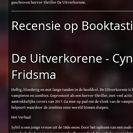
geschreven horror-thriller De Uitverkorene.
Recensie op Booktasti
De Uitverkorene - Cyn
Fridsma
Heftig, bloederig en met lange tanden in de hoofdrol. De Uitverkorene is 
vampieren en zombies. Gepromoot als een horror-thriller, met veel actie
aantrekkelijke covers van 2017. Ga mee op pad om de vloek van de vampier
helpoort waardoor de zombies onze wereld binnen sluipen.
Het Verhaal
Sybil is een jonge vrouw uit de 18de eeuw. Door het oplezen van een oude 
een vloek die haar in een vampier heeft veranderd. Nu, enkele eeuwen later