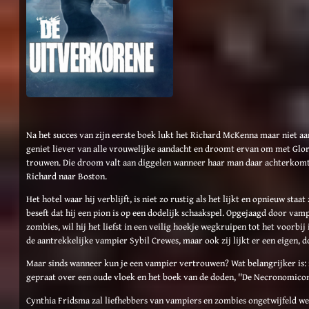
Na het succes van zijn eerste boek lukt het Richard McKenna maar niet aa
geniet liever van alle vrouwelijke aandacht en droomt ervan om met Glory
trouwen. Die droom valt aan diggelen wanneer haar man daar achterkomt
Richard naar Boston.
Het hotel waar hij verblijft, is niet zo rustig als het lijkt en opnieuw staat
beseft dat hij een pion is op een dodelijk schaakspel. Opgejaagd door vamp
zombies, wil hij het liefst in een veilig hoekje wegkruipen tot het voorbij 
de aantrekkelijke vampier Sybil Crewes, maar ook zij lijkt er een eigen, 
Maar sinds wanneer kun je een vampier vertrouwen? Wat belangrijker is: za
gepraat over een oude vloek en het boek van de doden, ''De Necronomicon
Cynthia Fridsma zal liefhebbers van vampiers en zombies ongetwijfeld we