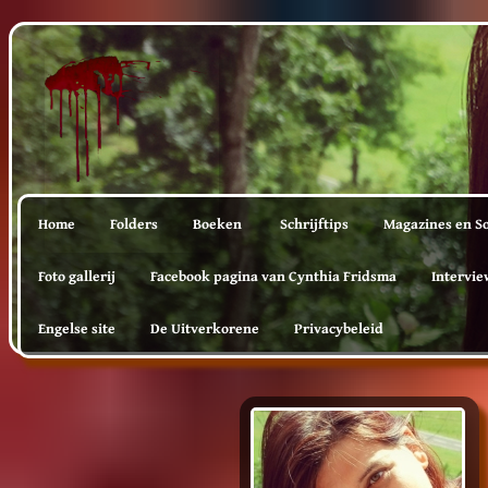
Home
Folders
Boeken
Schrijftips
Magazines en So
Foto gallerij
Facebook pagina van Cynthia Fridsma
Intervie
Engelse site
De Uitverkorene
Privacybeleid