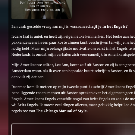
Een vaak gestelde vraag aan mij is:
waarom schrijf je in het Engels?
Iedere taal is uniek en heeft zijn eigen leuke kenmerken. Het leuke aan het
pakkende scene in een paar korte zinnen kunt beschrijven terwijl je in h
nodig hebt. Maar mijn belangrijkste motivatie om eerst in het Engels te s
Nederlands, is omdat mijn verhalen zich voornamelijk in Amerika afspel
Mijn Amerikaanse editor, Lee Ann, komt zelf uit Boston en zij is een grot
Amsterdam woon. Als ik over een bepaalde buurt schrijf in Boston, en ik v
dan vult zij dat aan.
Daarmee kom ik meteen op mijn tweede punt: ik schrijf Amerikaans Enge
hand liggende reden: mensen uit Boston spreken over het algemeen geen 
Engels. Amerikaans Engels verschilt nogal van Brits Engels en zoals de m
wij Brits Engels. Ik moest veel dingen afleren, maar gelukkig helpt Lee A
regels toe van
The Chicago Manual of Style
.