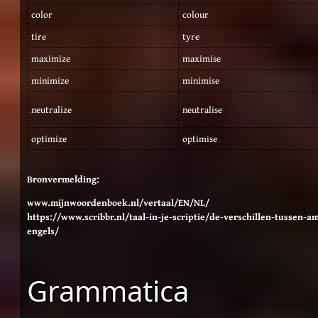
color
colour
tire
tyre
maximize
maximise
minimize
minimise
neutralize
neutralise
optimize
optimise
Bronvermelding:
www.mijnwoordenboek.nl/vertaal/EN/NL/
https://www.scribbr.nl/taal-in-je-scriptie/de-verschillen-tussen-a
engels/
Grammatica