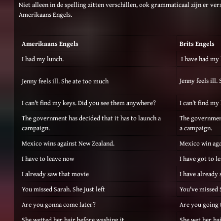
Niet alleen in de spelling zitten verschillen, ook grammaticaal zijn er ver
Amerikaans Engels.
Amerikaans Engels
Brits Engels
I had my lunch.
I have had my 
Jenny feels ill
Jenny feels ill. She ate too much
I can't find my keys. Did you see them anywhere?
I can't find m
The government has decided that it has to launch a
The government
campaign.
a campaign.
Mexico wins against New Zealand.
Mexico win aga
I have to leave now
I have got to l
I already saw that movie
I have already
You missed Sarah. She just left
You've missed S
Are you gonna come later?
Are you going 
She wetted her hair before washing it
She wet her hai