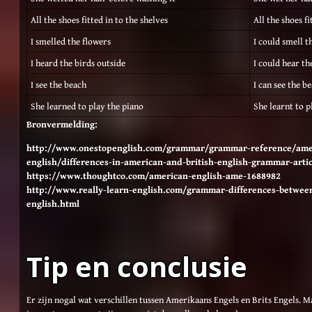
All the shoes fitted in to the shelves
All the shoes fi
I smelled the flowers
I could smell t
I heard the birds outside
I could hear th
I see the beach
I can see the b
She learned to play the piano
She learnt to p
Bronvermelding:
http://www.onestopenglish.com/grammar/grammar-reference/ameri
english/differences-in-american-and-british-english-grammar-artic
https://www.thoughtco.com/american-english-ame-1688982
http://www.really-learn-english.com/grammar-differences-between
english.html
Tip en conclusie
Er zijn nogal wat verschillen tussen Amerikaans Engels en Brits Engels. M