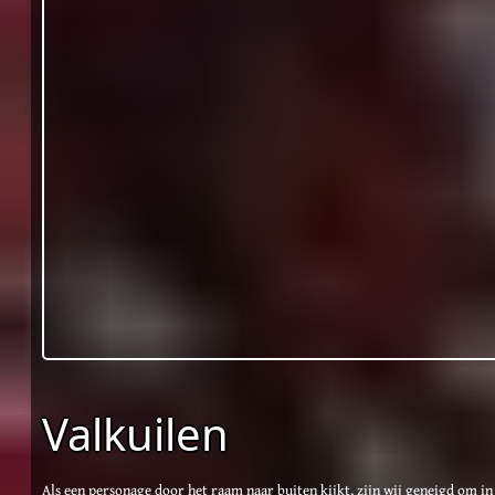
Valkuilen
Als een personage door het raam naar buiten kijkt, zijn wij geneigd om in